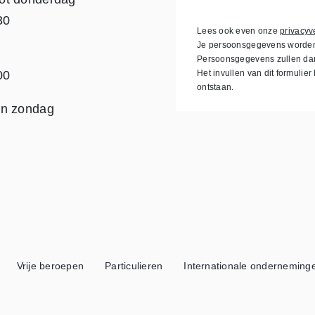
30
Lees ook even onze
privacyv
Je persoonsgegevens worden e
Persoonsgegevens zullen da
00
Het invullen van dit formulier
ontstaan.
en zondag
Vrije beroepen
Particulieren
Internationale onderneming