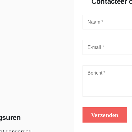
Contacteer o
Verzenden
gsuren
ot donderdag