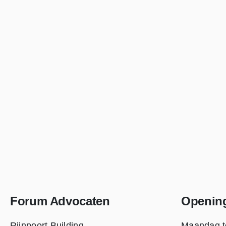
Forum Advocaten
Openin
Rijnpoort Building
Maandag t