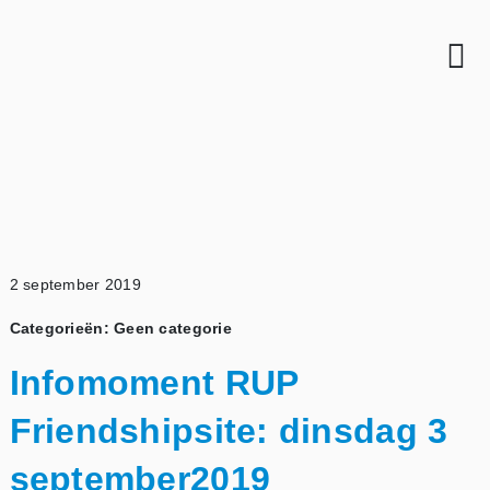
Skip
to
Tog
content
Nav
HOME
EXPERTISE
Bouwrecht
2 september 2019
Vastgoedrecht
Categorieën: Geen categorie
Omgevingsrecht
Overheidsrecht
Infomoment RUP
Ondernemingsrecht
Friendshipsite: dinsdag 3
Vennootschapsrecht
september2019
Arbeidsrecht