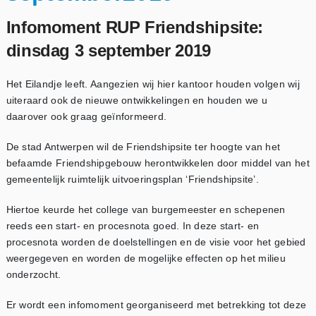
Sociaal recht
Infomoment RUP Friendshipsite:
Internationaal recht
dinsdag 3 september 2019
CLIËNTEN
Het Eilandje leeft. Aangezien wij hier kantoor houden volgen wij
uiteraard ook de nieuwe ontwikkelingen en houden we u
VISIE
daarover ook graag geïnformeerd.
TEAM
De stad Antwerpen wil de Friendshipsite ter hoogte van het
befaamde Friendshipgebouw herontwikkelen door middel van het
gemeentelijk ruimtelijk uitvoeringsplan ‘Friendshipsite’.
PUBLICATIES
Hiertoe keurde het college van burgemeester en schepenen
OPLEIDINGEN
reeds een start- en procesnota goed. In deze start- en
procesnota worden de doelstellingen en de visie voor het gebied
VACATURES
weergegeven en worden de mogelijke effecten op het milieu
onderzocht.
CONTACT
Er wordt een infomoment georganiseerd met betrekking tot deze