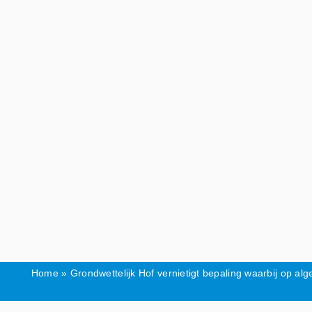
Skip
to
content
Home
»
Grondwettelijk Hof vernietigt bepaling waarbij op a