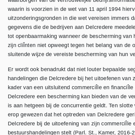
waarborgen van de vertrouwelijke bedrijfsinformati
waarin is voorzien in de wet van 11 april 1994 hie
uitzonderingsgronden in die wet vereisen immers d
gegevens die de bedrijven aan Delcredere meedelen 
tot openbaarmaking wanneer de bescherming van het
zijn cliÎnten niet opweegt tegen het belang van de 
sluitende wijze de vereiste bescherming van hun ve
Er wordt ook benadrukt dat niet louter bepaalde s
handelingen die Delcredere bij het uitoefenen van zi
kader van een uitsluitend commerciÎle en financiÎl
Delcredere een bescherming kan bieden van de vertr
is aan hetgeen bij de concurrentie geldt. Ten slott
erop gewezen dat het optreden van Delcredere geri
Delcredere bij de uitoefening van zijn commerciÎle e
bestuurshandelingen stelt (Parl. St., Kamer, 2016