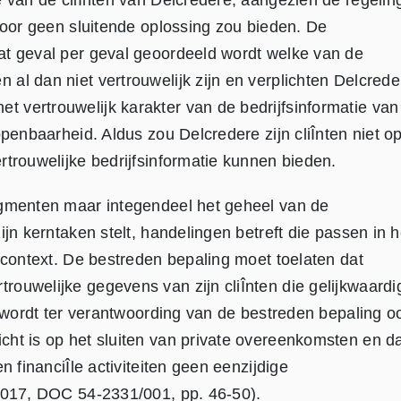
e van de cliÎnten van Delcredere, aangezien de regelin
rvoor geen sluitende oplossing zou bieden. De
at geval per geval geoordeeld wordt welke van de
al dan niet vertrouwelijk zijn en verplichten Delcrede
 vertrouwelijk karakter van de bedrijfsinformatie van
openbaarheid. Aldus zou Delcredere zijn cliÎnten niet o
rtrouwelijke bedrijfsinformatie kunnen bieden.
egmenten maar integendeel het geheel van de
jn kerntaken stelt, handelingen betreft die passen in h
e context. De bestreden bepaling moet toelaten dat
ouwelijke gegevens van zijn cliÎnten die gelijkwaardi
e wordt ter verantwoording van de bestreden bepaling o
cht is op het sluiten van private overeenkomsten en d
n financiÎle activiteiten geen eenzijdige
-2017, DOC 54-2331/001, pp. 46-50).