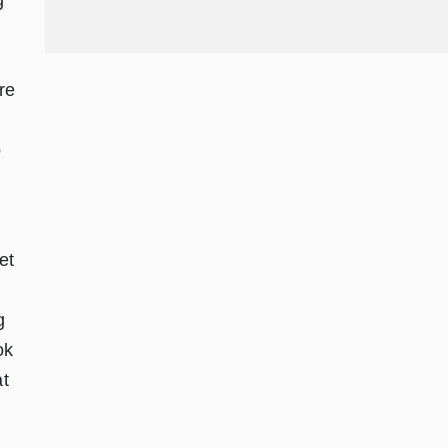
g
re
p
et
g
ok
at