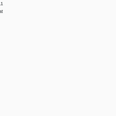
11
at